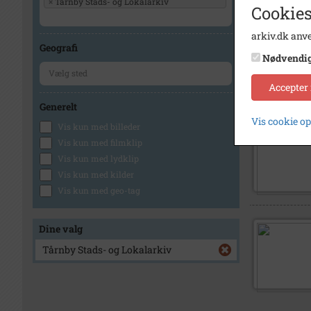
×
Tårnby Stads- og Lokalarkiv
Cookies
arkiv.dk anve
Geografi
Nødvendi
Accepter
Generelt
Vis cookie o
Vis kun med billeder
Vis kun med filmklip
Vis kun med lydklip
Vis kun med kilder
Vis kun med geo-tag
Dine valg
Tårnby Stads- og Lokalarkiv