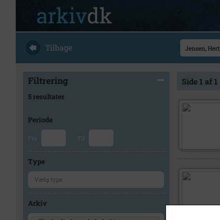
Tilbage
Filtrering
Side 1 af 1
5 resultater
Periode
Fra
Til
Type
Arkiv