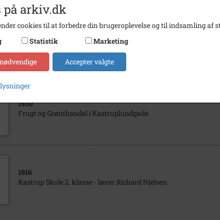
 på arkiv.dk
nder cookies til at forbedre din brugeroplevelse og til indsamling af st
1928
g
Statistik
Marketing
Amager Landevej 22, købmandsforretning. Set fra bagsiden af h
 nødvendige
Accepter valgte
plysninger
1930
Frugt og Grønthandel i Kastruplundgade
1916
Kastrup Skole 2. klasse - lærer Richard Nielsen