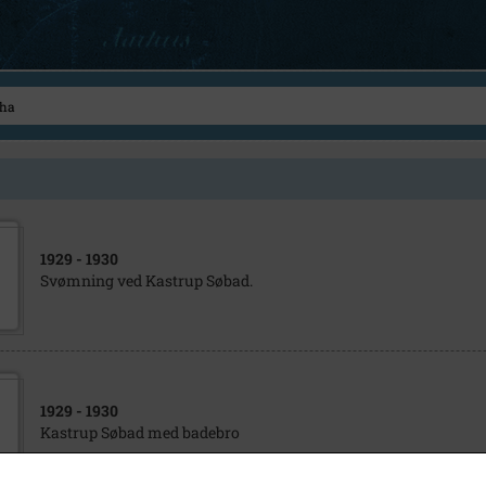
1929
- 1930
Svømning ved Kastrup Søbad.
1929
- 1930
Kastrup Søbad med badebro