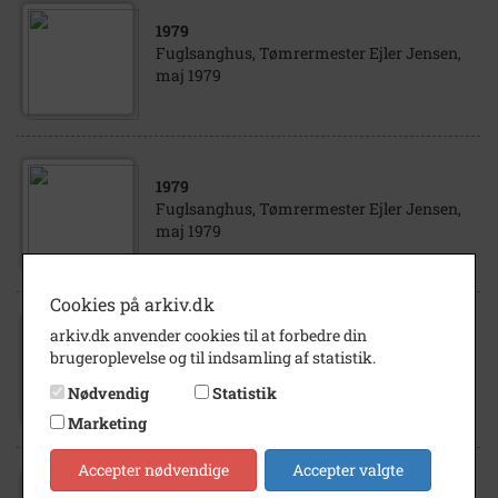
1979
Fuglsanghus, Tømrermester Ejler Jensen,
maj 1979
1979
Fuglsanghus, Tømrermester Ejler Jensen,
maj 1979
Cookies på arkiv.dk
arkiv.dk anvender cookies til at forbedre din
1969
brugeroplevelse og til indsamling af statistik.
Malermester Svend Jensen, 1969
Nødvendig
Statistik
Marketing
Accepter nødvendige
Accepter valgte
1965