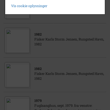
HUI, Hørsholm-Usserød Idræts Klubs
Vis cookie oplysninger
fodboldspillere 1965 på en trænings- bane i
Hørsholm Idrætspark.
1982
Fisker Karls Storm Jensen, Rungsted Havn,
1982
1982
Fisker Karls Storm Jensen, Rungsted Havn,
1982
1979
Fuglsanghus, sept. 1979. fra venstre: