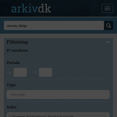
Filtrering
57 resultater
Periode
Fra
Til
Type
Arkiv
×
Museum Nordsjælland, Hørsholmarkivet