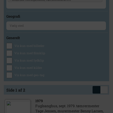
Geografi
Generelt
Vis kun med billeder
Vis kun med filmklip
Vis kun med lydklip
Vis kun med kilder
Vis kun med geo-tag
Side 1 af 2
1979
Fuglsanghus, sept. 1979. tømrermester
Tage Jensen, murermester Benny Larsen,