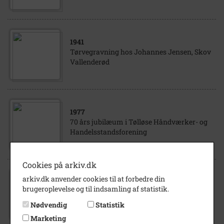
1941
Tørvegravning hos Johannes Jensen, Skov
Vallenderød
1977
70 års jubilæum i Tølløse Håndværker- og
Handelsstandsforening
Cookies på arkiv.dk
arkiv.dk anvender cookies til at forbedre din
1890
- 1910
brugeroplevelse og til indsamling af statistik.
Ansatte på Mejeriet Birkholm
Nødvendig
Statistik
Marketing