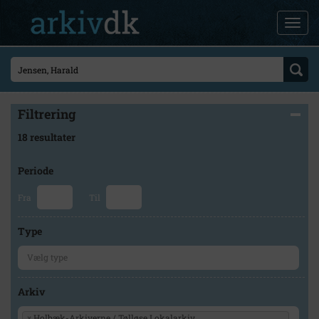
Filtrering
18 resultater
Periode
Fra
Til
Type
Arkiv
×
Holbæk-Arkiverne / Tølløse Lokalarkiv