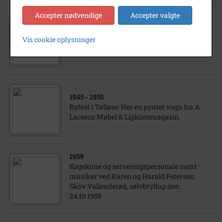
Accepter nødvendige
Accepter valgte
1940
- 1945
Vis cookie oplysninger
Tørvegravning ved Tølløse
1945
- 1955
Byfest i Tølløse. Her en pyntet vogn fra A.
Larsens Møbel & Ligkistemagasin.
1959
Kogekone og serveringspersonale samt
musiker ved Karen og Harald Petersen,
Skov Vallenderød, sølvbryllup den
24.10.1959