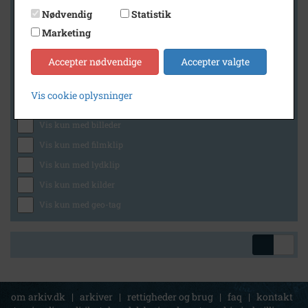
Nødvendig
Statistik
Marketing
Geografi
Accepter nødvendige
Accepter valgte
Vis cookie oplysninger
Generelt
Vis kun med billeder
Vis kun med filmklip
Vis kun med lydklip
Vis kun med kilder
Vis kun med geo-tag
om arkiv.dk
|
arkiver
|
rettigheder og brug
|
faq
|
kontakt