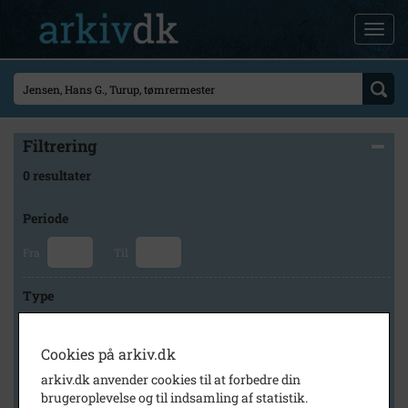
Filtrering
0 resultater
Periode
Fra
Til
Type
Cookies på arkiv.dk
Arkiv
arkiv.dk anvender cookies til at forbedre din
brugeroplevelse og til indsamling af statistik.
×
Gamtofte og Søby-Turup Lokalhistoriske Arkiv