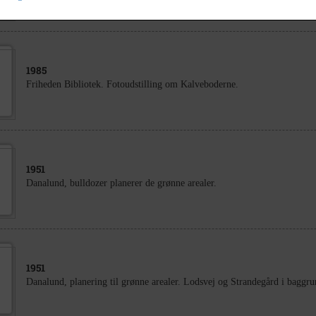
1985
Friheden Bibliotek. Fotoudstilling om Kalveboderne.
1951
Danalund, bulldozer planerer de grønne arealer.
1951
Danalund, planering til grønne arealer. Lodsvej og Strandegård i baggr