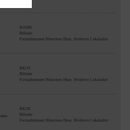
B11606
Billeder
Forstadsmuseet Historiens Huse, Hvidovre Lokalarkiv
B4219
Billeder
Forstadsmuseet Historiens Huse, Hvidovre Lokalarkiv
B4218
Billeder
unden
Forstadsmuseet Historiens Huse, Hvidovre Lokalarkiv