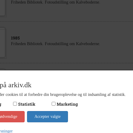
Friheden Bibliotek. Fotoudstilling om Kalveboderne.
1985
Friheden Bibliotek. Fotoudstilling om Kalveboderne.
1985
på arkiv.dk
Friheden Bibliotek. Fotoudstilling om Kalveboderne.
er cookies til at forbedre din brugeroplevelse og til indsamling af statistik.
g
Statistik
Marketing
nødvendige
Accepter valgte
1985
Udstilling.
ysninger