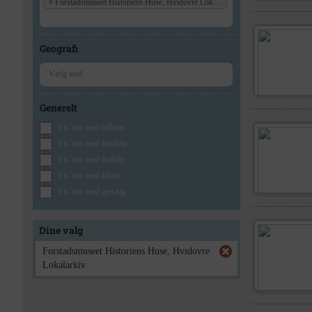
×
Forstadsmuseet Historiens Huse, Hvidovre Lokalarkiv
Geografi
Generelt
Vis kun med billeder
Vis kun med filmklip
Vis kun med lydklip
Vis kun med kilder
Vis kun med geo-tag
Dine valg
Forstadsmuseet Historiens Huse, Hvidovre
Lokalarkiv