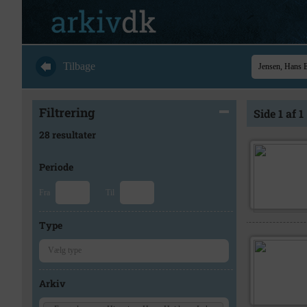
Tilbage
Filtrering
Side 1 af 1
28 resultater
Periode
Fra
Til
Type
Arkiv