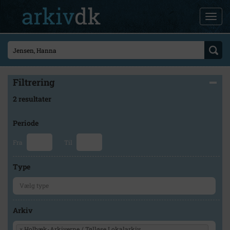
Filtrering
2 resultater
Periode
Fra
Til
Type
Arkiv
×
Holbæk-Arkiverne / Tølløse Lokalarkiv