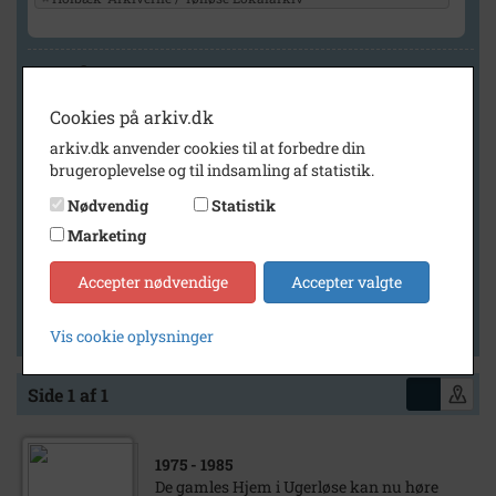
Geografi
Cookies på arkiv.dk
arkiv.dk anvender cookies til at forbedre din
Generelt
brugeroplevelse og til indsamling af statistik.
Vis kun med billeder
Nødvendig
Statistik
Vis kun med filmklip
Marketing
Vis kun med lydklip
Accepter nødvendige
Accepter valgte
Vis kun med kilder
Vis kun med geo-tag
Vis cookie oplysninger
Side 1 af 1
1975
- 1985
De gamles Hjem i Ugerløse kan nu høre