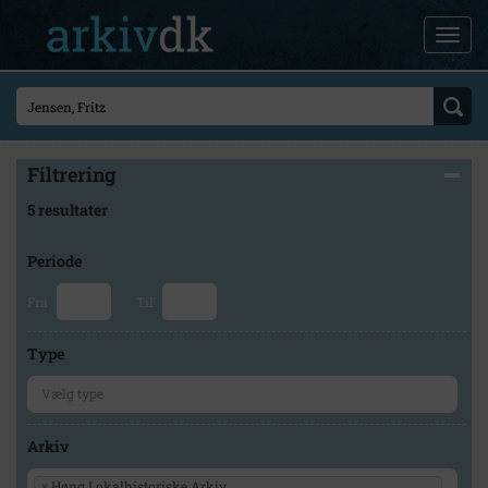
Filtrering
5 resultater
Periode
Fra
Til
Type
Arkiv
×
Høng Lokalhistoriske Arkiv