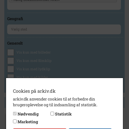
Geografi
Generelt
Vis kun med billeder
Vis kun med filmklip
Vis kun med lydklip
Vis kun med kilder
Vis kun med geo-tag
Cookies på arkiv.dk
arkiv.dk anvender cookies til at forbedre din
Side 1 af 1
brugeroplevelse og til indsamling af statistik.
Nødvendig
Statistik
1954
Marketing
Gymnastikhold Høng 1. Jensen, Jens 2.