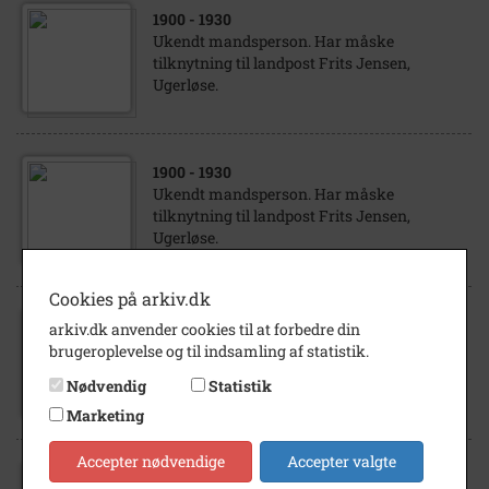
1900
- 1930
Ukendt mandsperson. Har måske
tilknytning til landpost Frits Jensen,
Ugerløse.
1900
- 1930
Ukendt mandsperson. Har måske
tilknytning til landpost Frits Jensen,
Ugerløse.
Cookies på arkiv.dk
arkiv.dk anvender cookies til at forbedre din
1895
- 1925
brugeroplevelse og til indsamling af statistik.
Ukendt soldat. Har måske tilknytning til
landpost Frits Jensen, Ugerløse.
Nødvendig
Statistik
Marketing
Accepter nødvendige
Accepter valgte
1900
- 1935