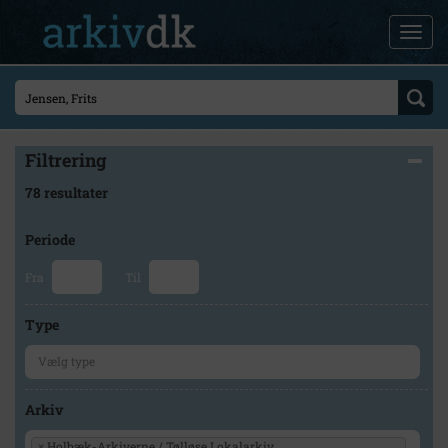
Filtrering
78 resultater
Periode
Fra
Til
Type
Arkiv
×
Holbæk-Arkiverne / Tølløse Lokalarkiv