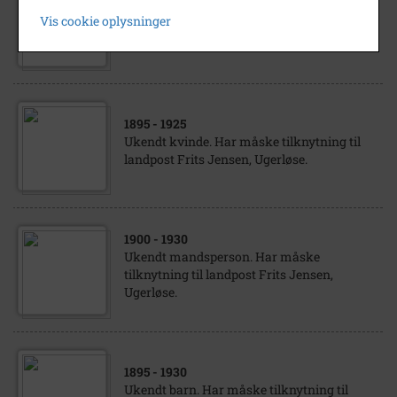
Ukendt mandsperson. Har måske
Vis cookie oplysninger
tilknytning til landpost Frits Jensen,
Ugerløse.
1895
- 1925
Ukendt kvinde. Har måske tilknytning til
landpost Frits Jensen, Ugerløse.
1900
- 1930
Ukendt mandsperson. Har måske
tilknytning til landpost Frits Jensen,
Ugerløse.
1895
- 1930
Ukendt barn. Har måske tilknytning til