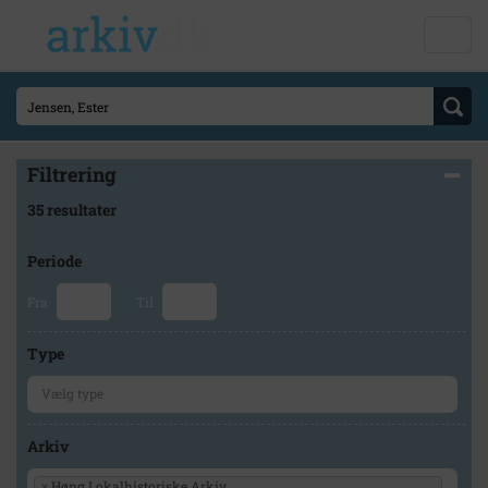
Filtrering
35 resultater
Periode
Fra
Til
Type
Arkiv
×
Høng Lokalhistoriske Arkiv