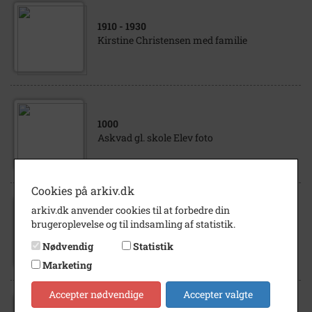
1910
- 1930
Kirstine Christensen med familie
1000
Askvad gl. skole Elev foto
Cookies på arkiv.dk
arkiv.dk anvender cookies til at forbedre din
1927
brugeroplevelse og til indsamling af statistik.
Hallenslev gl. skole
Nødvendig
Statistik
Marketing
Accepter nødvendige
Accepter valgte