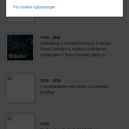
1915
- 1920
Vis cookie oplysninger
Christen Holm Jensens 10 børn
1940
- 1941
Folkedans 1. Helene Holera 2. 3. Karen
Olsen, Herslev 4. Anders Ludvigsen,
Hallenslev 5. Ruth Hansen, Sæby 6...
1920
- 1930
Familiebillede ved Agnes Johansens
bryllup
1925