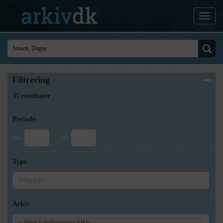
Filtrering
35 resultater
Periode
Fra
Til
Type
Arkiv
×
Høng Lokalhistoriske Arkiv