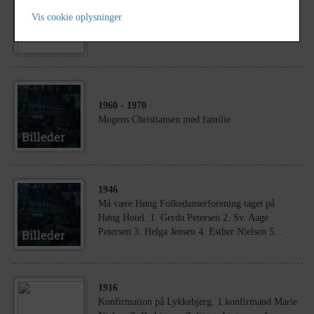
1950
Vis cookie oplysninger
Dorthea Kristine Thomsen med familie
1960
- 1970
Mogens Christiansen med familie
1946
Må være Høng Folkedanserforening taget på
Høng Hotel. 1. Gerda Petersen 2. Sv. Aage
Petersen 3. Helga Jensen 4. Esther Nielsen 5...
1916
Konfirmation på Lykkebjerg. 1.konfirmand Marie