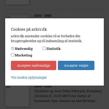
1930
- 1960
Christine Petersen, Kvanløse. Christine (f.
14.03.1887) var datter af husmand Jens
Cookies på arkiv.dk
Jensen og Ane Kirstine Frandsen, Skov
Vallen- derød.
arkiv.dk anvender cookies til at forbedre din
brugeroplevelse og til indsamling af statistik.
Nødvendig
Statistik
Marketing
1925
- 1945
Christine Larsen, f. Jensen i Bårup Smedje
Accepter nødvendige
Accepter valgte
Vis cookie oplysninger
1930
- 1960
Christine og Jens Peter Petersen, Kvanløse.
Christine (f. 14.03.1887) var datter af
husmand Jens Jensen og Ane Kirstine...