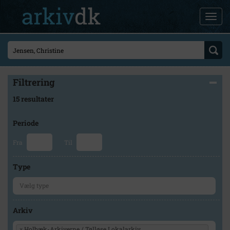
Filtrering
15 resultater
Periode
Fra
Til
Type
Arkiv
×
Holbæk-Arkiverne / Tølløse Lokalarkiv