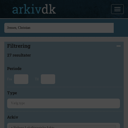
Filtrering
27 resultater
Periode
Fra
Til
Type
Arkiv
×
Nyborg Lokalhistoriske Arkiv