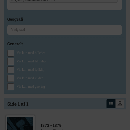
Geografi
Generelt
Vis kun med billeder
Vis kun med filmklip
Vis kun med lydklip
Vis kun med kilder
Vis kun med geo-tag
Side 1 af 1
1873
- 1879