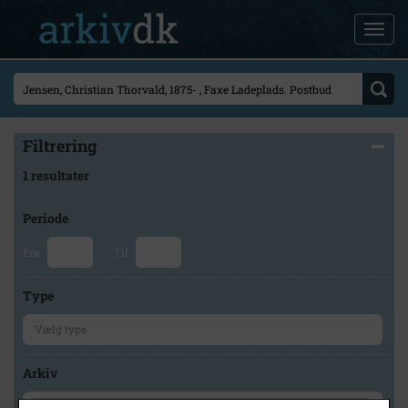
Filtrering
1 resultater
Periode
Fra
Til
Type
Arkiv
×
Faxe Kommunes Arkiver