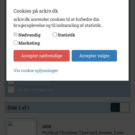
Cookies på arkiv.dk
arkiv.dk anvender cookies til at forbedre din
Geografi
brugeroplevelse og til indsamling af statistik.
Nødvendig
Statistik
Marketing
Generelt
Vis kun med billeder
Accepter nødvendige
Accepter valgte
Vis kun med filmklip
Vis cookie oplysninger
Vis kun med lydklip
Vis kun med kilder
Vis kun med geo-tag
Side 1 af 1
1908
Postbud Christian Thorvald Jensen, Faxe