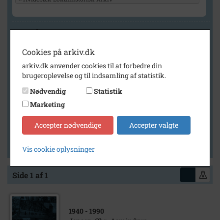
Geografi
Cookies på arkiv.dk
arkiv.dk anvender cookies til at forbedre din
Generelt
brugeroplevelse og til indsamling af statistik.
Vis kun med billeder
Nødvendig
Statistik
Vis kun med filmklip
Marketing
Vis kun med lydklip
Accepter nødvendige
Accepter valgte
Vis kun med kilder
Vis kun med geo-tag
Vis cookie oplysninger
Side 1 af 1
1940
- 1990