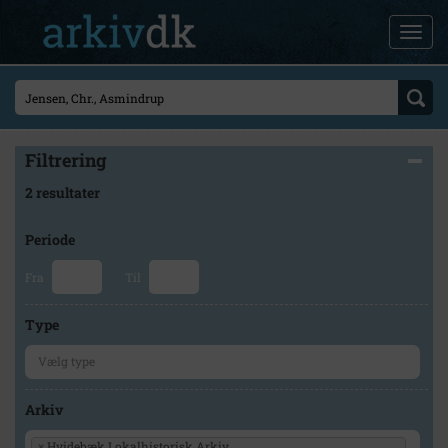
Filtrering
2 resultater
Periode
Fra
Til
Type
Arkiv
×
Hvidebæk Lokalhistorisk Arkiv