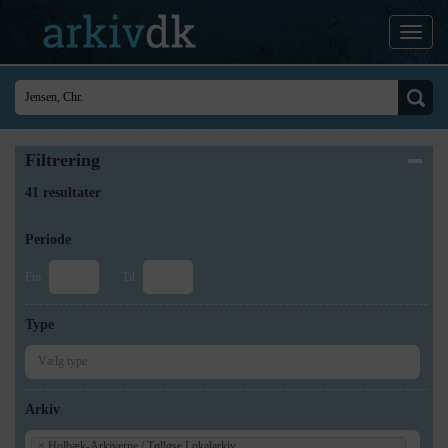
Filtrering
41 resultater
Periode
Fra
Til
Type
Arkiv
×
Holbæk-Arkiverne / Tølløse Lokalarkiv