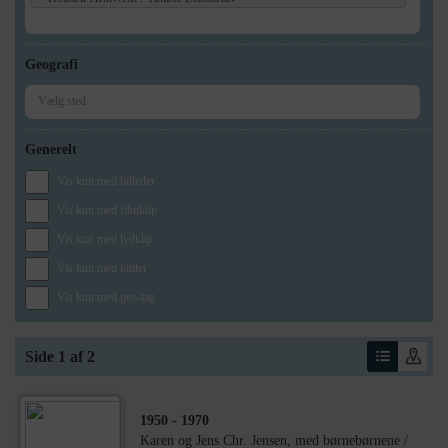
Geografi
Generelt
Vis kun med billeder
Vis kun med filmklip
Vis kun med lydklip
Vis kun med kilder
Vis kun med geo-tag
Side 1 af 2
1950
- 1970
Karen og Jens Chr. Jensen, med børnebørnene /