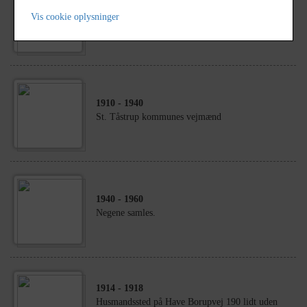
1924
Vis cookie oplysninger
Tingerup Forskole bygges
1910
- 1940
St. Tåstrup kommunes vejmænd
1940
- 1960
Negene samles.
1914
- 1918
Husmandssted på Have Borupvej 190 lidt uden