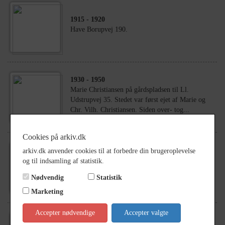
1915
- 1920
Have Borupvej 190.
1930
- 1950
Marie Christiansen på gårdspladsen til Ll.
Udstrupvej 35. Stedet var først ejet af Marie og
Chr. Vilh. Christiansen. Siden over- tog...
Cookies på arkiv.dk
arkiv.dk anvender cookies til at forbedre din brugeroplevelse
1961
og til indsamling af statistik.
Personarkiv Erik Jensen, St. Merløse
Nødvendig
Statistik
Marketing
Accepter nødvendige
Accepter valgte