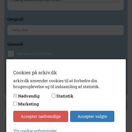
Geografi
Generelt
Vis kun med billeder
Vis kun med filmklip
Vis kun med lydklip
Cookies på arkiv.dk
Vis kun med kilder
arkiv.dk anvender cookies til at forbedre din
brugeroplevelse og til indsamling af statistik.
Vis kun med geo-tag
Nødvendig
Statistik
Marketing
Side 1 af 1
Accepter nødvendige
Accepter valgte
1905
- 1910
Vis cookie oplysninger