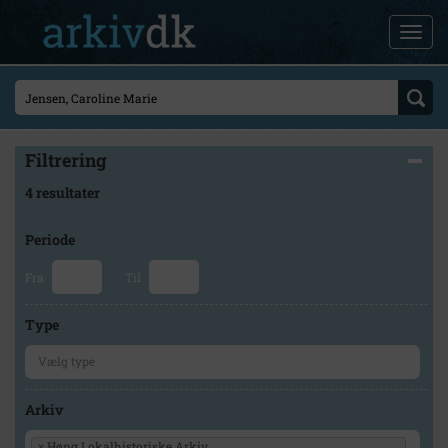
Filtrering
4 resultater
Periode
Fra
Til
Type
Arkiv
×
Høng Lokalhistoriske Arkiv