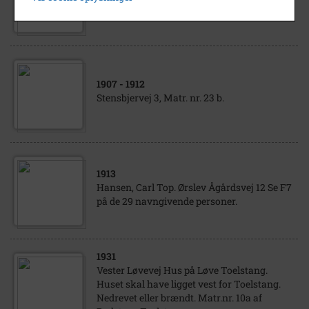
Stensbjergvej 3 Matr.nr. 23b
1907
- 1912
Stensbjervej 3, Matr. nr. 23 b.
1913
Hansen, Carl Top. Ørslev Ågårdsvej 12 Se F7
på de 29 navngivende personer.
1931
Vester Løvevej Hus på Løve Toelstang.
Huset skal have ligget vest for Toelstang.
Nedrevet eller brændt. Matr.nr. 10a af