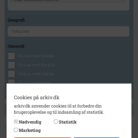
Geografi
Generelt
Vis kun med billeder
Vis kun med filmklip
Vis kun med lydklip
Vis kun med kilder
Vis kun med geo-tag
Cookies på arkiv.dk
arkiv.dk anvender cookies til at forbedre din
Side 1 af 1
brugeroplevelse og til indsamling af statistik.
Nødvendig
Statistik
1930
Fra venstre: Nielsen, Kristian Bernhard,
Marketing
lærer Claessen, Gerda, lærer Jensen,