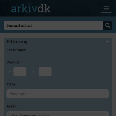
Filtrering
5 resultater
Periode
Fra
Til
Type
Arkiv
×
Faxe Kommunes Arkiver