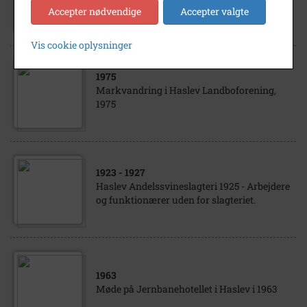
(Rungsted)Søren Peder, lærer på Enø,
Accepter nødvendige
Accepter valgte
Karrebæksminde
Vis cookie oplysninger
1975
Markvandring i Haslev Landboforening,
1975
1923
- 1927
Haslev Andelssvineslagteri 1925 - Arbejdere
og funktionærer uden for slagteriet.
1963
Møde på Jernbanehotellet i Haslev i 1963