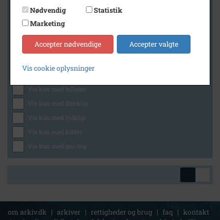
Nødvendig
Statistik
Marketing
Geografi
Accepter nødvendige
Accepter valgte
Vis cookie oplysninger
Generelt
Vis kun med billeder
Vis kun med filmklip
Vis kun med lydklip
Vis kun med kilder
Vis kun med geo-tag
om arkiv.dk
|
arkiver
|
rettigheder og brug
|
faq
|
kontakt