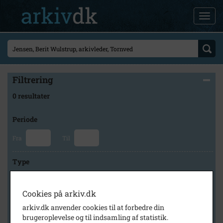
Filtrering
0 resultater
Periode
Fra
Til
Type
Cookies på arkiv.dk
Arkiv
arkiv.dk anvender cookies til at forbedre din
brugeroplevelse og til indsamling af statistik.
×
Holbæk Arkiverne/Jyderup