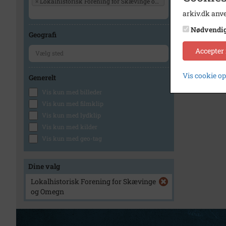
×
Lokalhistorisk Forening for Skævinge og Omegn
arkiv.dk anve
Nødvendi
Geografi
Accepter
Vis cookie o
Generelt
Vis kun med billeder
Vis kun med filmklip
Vis kun med lydklip
Vis kun med kilder
Vis kun med geo-tag
Dine valg
Lokalhistorisk Forening for Skævinge
og Omegn