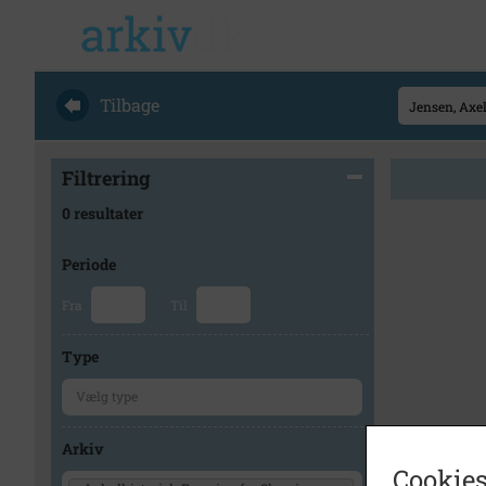
Tilbage
Filtrering
0 resultater
Periode
Fra
Til
Type
Arkiv
Cookies