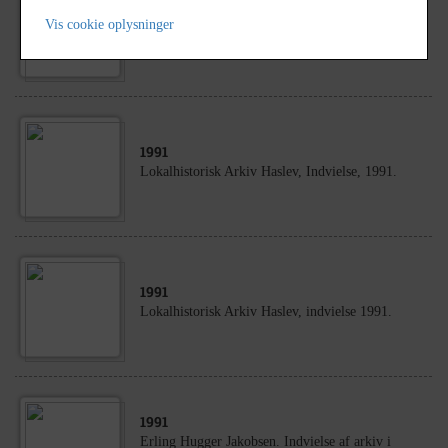
1988
Vis cookie oplysninger
Haslev Lokalarkiv
1991
Lokalhistorisk Arkiv Haslev, Indvielse, 1991.
1991
Lokalhistorisk Arkiv Haslev, indvielse 1991.
1991
Erling Hugger Jakobsen. Indvielse af arkiv i