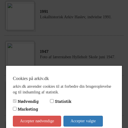
1991
Lokalhistorisk Arkiv Haslev, indvielse 1991.
1947
Foto af lærerstaben Hylleholt Skole juni 1947.
Cookies på arkiv.dk
arkiv.dk anvender cookies til at forbedre din brugeroplevelse
1954
og til indsamling af statistik.
Konfirmandhold i Hylleholt sogn, Faxe
Ladeplads. 1954.
Nødvendig
Statistik
Marketing
Accepter nødvendige
Accepter valgte