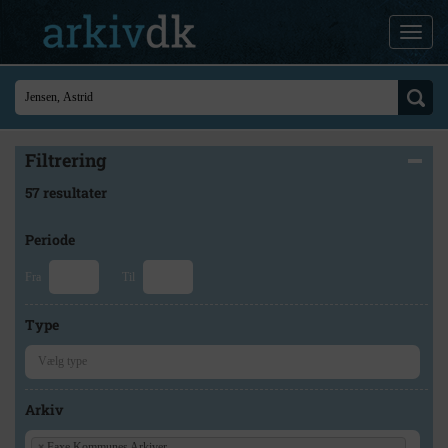
Filtrering
57 resultater
Periode
Fra
Til
Type
Arkiv
×
Faxe Kommunes Arkiver