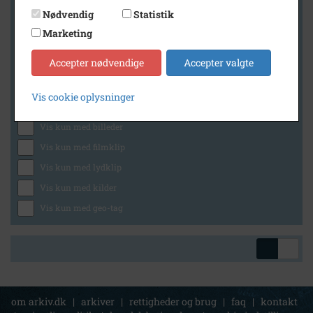
Nødvendig
Statistik
Marketing
Geografi
Accepter nødvendige
Accepter valgte
Vis cookie oplysninger
Generelt
Vis kun med billeder
Vis kun med filmklip
Vis kun med lydklip
Vis kun med kilder
Vis kun med geo-tag
om arkiv.dk
|
arkiver
|
rettigheder og brug
|
faq
|
kontakt