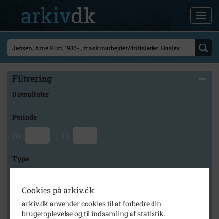
Filtrering
0 resultater
Periode
Fra
Til
Type
Cookies på arkiv.dk
Arkiv
arkiv.dk anvender cookies til at forbedre din
brugeroplevelse og til indsamling af statistik.
×
Faxe Kommunes Arkiver