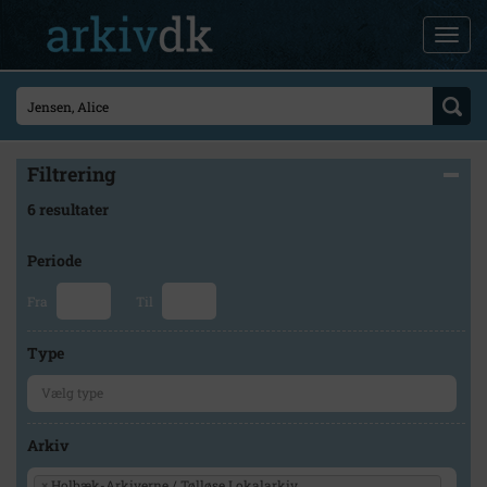
Filtrering
6 resultater
Periode
Fra
Til
Type
Arkiv
×
Holbæk-Arkiverne / Tølløse Lokalarkiv