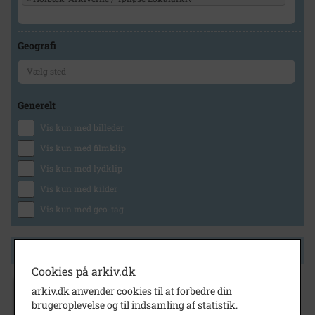
Geografi
Generelt
Vis kun med billeder
Vis kun med filmklip
Vis kun med lydklip
Vis kun med kilder
Vis kun med geo-tag
Side 1 af 1
Cookies på arkiv.dk
arkiv.dk anvender cookies til at forbedre din
1925
- 1935
brugeroplevelse og til indsamling af statistik.
Cecilie Jensen med søsteren Charlotte og