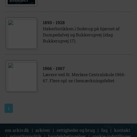
1890
- 1928
Høkerbutikken i Soderup på hjørnet af
Dumpedalvej og Bukkerupvej (idag
Bukkerupvej 17).
1966
- 1967
Lærere ved St. Merløse Centralskole 1966-
67. Flere opl: se i bemærkningsfeltet.
1
om arkiv.dk
|
arkiver
|
rettigheder og brug
|
faq
|
kontakt
|
privatlivspolitik
|
handelsbetingelser
|
cookie-indstillinger