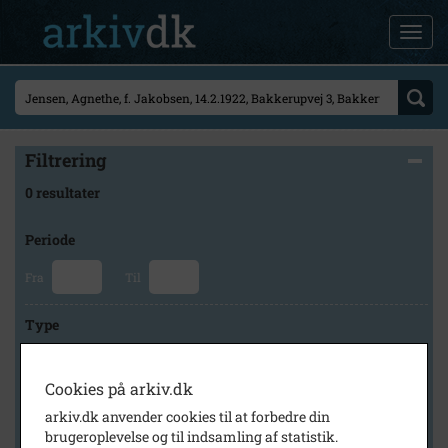
Filtrering
0 resultater
Periode
Fra
Til
Type
Cookies på arkiv.dk
Arkiv
arkiv.dk anvender cookies til at forbedre din
brugeroplevelse og til indsamling af statistik.
×
Holbæk Arkiverne/Jyderup