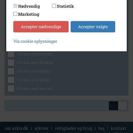
Nødvendig
Statistik
Marketing
Geografi
Accepter nødvendige
Accepter valgte
Vis cookie oplysninger
Generelt
Vis kun med billeder
Vis kun med filmklip
Vis kun med lydklip
Vis kun med kilder
Vis kun med geo-tag
om arkiv.dk
|
arkiver
|
rettigheder og brug
|
faq
|
kontakt