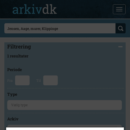
Filtrering
1 resultater
Periode
Fra
Til
Type
Arkiv
×
Stevns Lokalhistoriske Arkiv