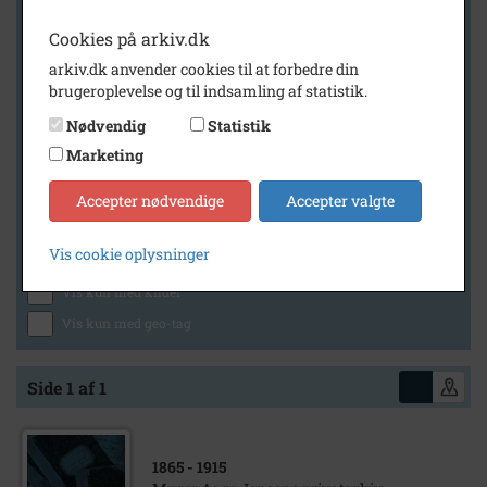
Cookies på arkiv.dk
arkiv.dk anvender cookies til at forbedre din
Geografi
brugeroplevelse og til indsamling af statistik.
Nødvendig
Statistik
Marketing
Generelt
Vis kun med billeder
Accepter nødvendige
Accepter valgte
Vis kun med filmklip
Vis cookie oplysninger
Vis kun med lydklip
Vis kun med kilder
Vis kun med geo-tag
Side 1 af 1
1865
- 1915