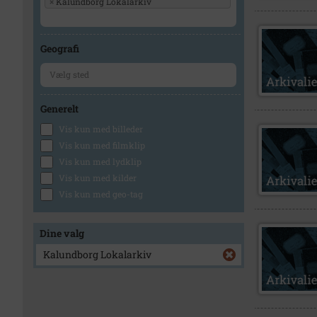
×
Kalundborg Lokalarkiv
Geografi
Generelt
Vis kun med billeder
Vis kun med filmklip
Vis kun med lydklip
Vis kun med kilder
Vis kun med geo-tag
Dine valg
Kalundborg Lokalarkiv