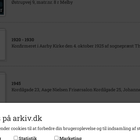
Østrupvej 9, matr.nr. 8 r Melby
1920
- 1930
Konfirmeret i Aarby Kirke den 4. oktober 1925 af sognepræst Th
1945
Kordilgade 23, Aage Nielsen Frisørsalon Kordilgade 25, Johanne
 på arkiv.dk
1909
- 1910
nder cookies til at forbedre din brugeroplevelse og til indsamling af st
Skolen Ved Torvet 2. klasse 1909/1910
g
Statistik
Marketing