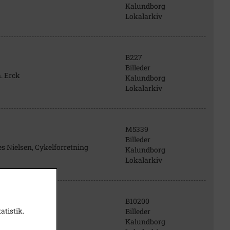
Kalundborg
Lokalarkiv
B227
Billeder
. Erck
Kalundborg
Lokalarkiv
M5339
Billeder
s Nielsen, Cykelforretning
Kalundborg
Lokalarkiv
B10200
atistik.
Billeder
Kalundborg