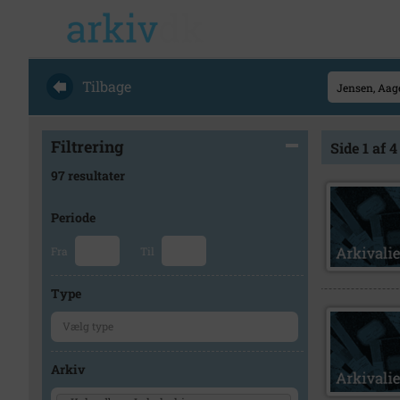
Tilbage
Filtrering
Side 1 af 4
97 resultater
Periode
Fra
Til
Type
Arkiv