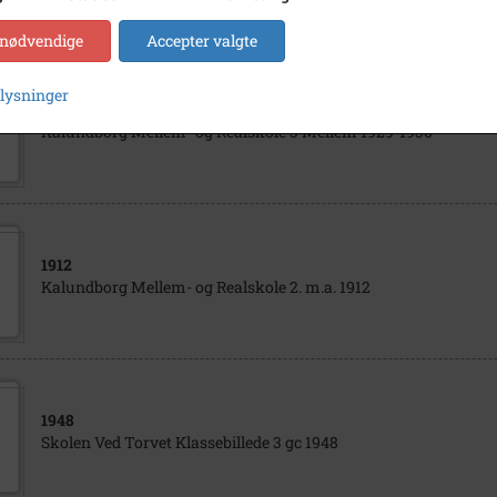
 nødvendige
Accepter valgte
plysninger
1929
- 1930
Kalundborg Mellem- og Realskole 3 Mellem 1929-1930
1912
Kalundborg Mellem- og Realskole 2. m.a. 1912
1948
Skolen Ved Torvet Klassebillede 3 gc 1948