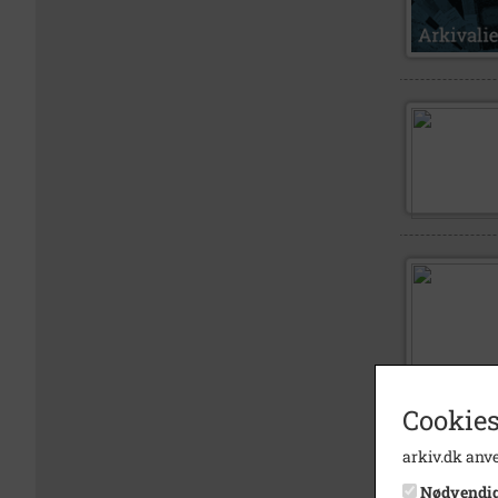
Cookies
arkiv.dk anve
Nødvendi