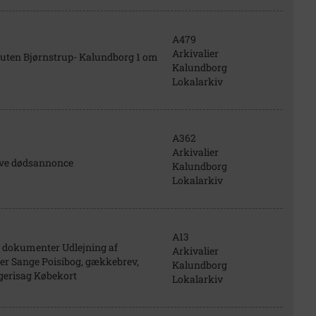
A479
Arkivalier
sruten Bjørnstrup- Kalundborg 1 om
Kalundborg
Lokalarkiv
A362
Arkivalier
eve dødsannonce
Kalundborg
Lokalarkiv
A13
 dokumenter Udlejning af
Arkivalier
er Sange Poisibog, gækkebrev,
Kalundborg
gerisag Købekort
Lokalarkiv