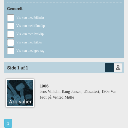
Generelt
Vis kun med billeder
Vis kun med filmklip
Vis kun med lydklip
Vis kun med kilder
Vis kun med geo-tag
Side 1 af 1
1906
Jens Vilhelm Bang Jensen, dåbsattest, 1906 Var
født på Vented Mølle
1