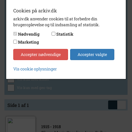
Cookies på arkiv.dk
arkiv.dk anvender cookies til at forbedre din
Geografi
brugeroplevelse og til indsamling af statistik.
Nødvendig
Statistik
Marketing
Generelt
Vis kun med billeder
Accepter nødvendige
Accepter valgte
Vis kun med filmklip
Vis cookie oplysninger
Vis kun med lydklip
Vis kun med kilder
Vis kun med geo-tag
Side 1 af 1
1915
- 1918