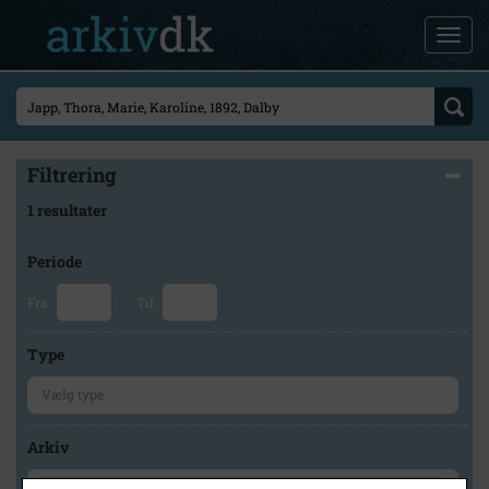
Filtrering
1 resultater
Periode
Fra
Til
Type
Arkiv
×
Frederikssund Lokalhistoriske Arkiver Jægerspris Arkiv