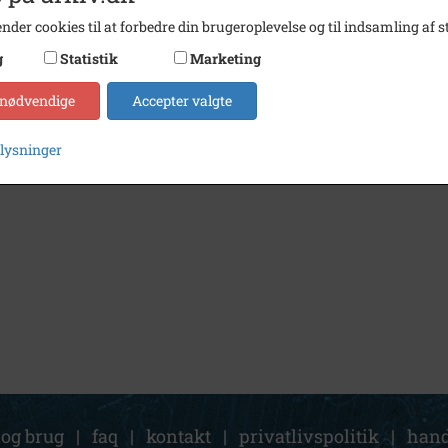
nder cookies til at forbedre din brugeroplevelse og til indsamling af st
g
Statistik
Marketing
 nødvendige
Accepter valgte
plysninger
 og brug
|
faq
|
kontakt
|
privatlivspolitik
|
hand