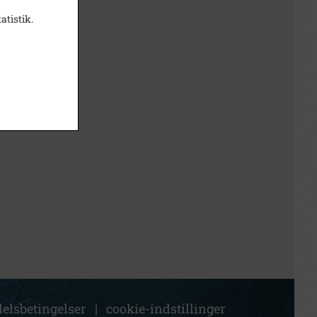
atistik.
elsbetingelser
|
cookie-indstillinger