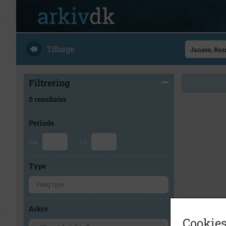
Tilbage
Filtrering
0 resultater
Periode
Fra
Til
Type
Arkiv
Cookies