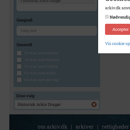
×
Historisk Arkiv Dragør
arkiv.dk anve
Nødvendi
Geografi
Accepter
Vis cookie o
Generelt
Vis kun med billeder
Vis kun med filmklip
Vis kun med lydklip
Vis kun med kilder
Vis kun med geo-tag
Dine valg
Historisk Arkiv Dragør
om arkiv.dk
|
arkiver
|
rettigheder