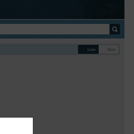
Liste
Kort