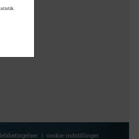
atistik.
elsbetingelser
|
cookie-indstillinger