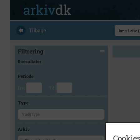
Tilbage
Filtrering
0 resultater
Periode
Fra
Til
Type
Arkiv
Cookies