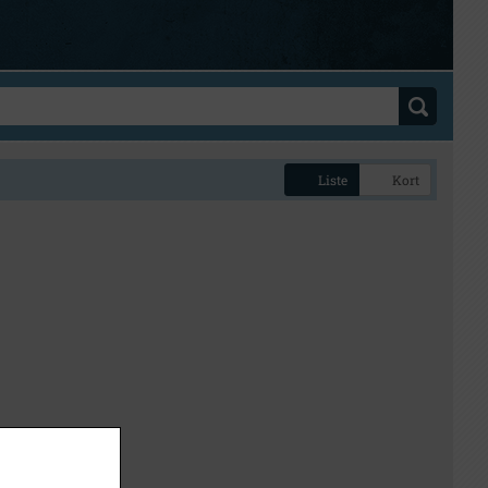
Liste
Kort