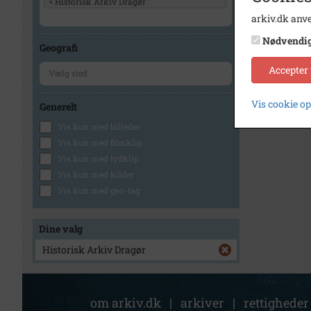
×
Historisk Arkiv Dragør
arkiv.dk anve
Nødvendi
Geografi
Accepter
Vis cookie o
Generelt
Vis kun med billeder
Vis kun med filmklip
Vis kun med lydklip
Vis kun med kilder
Vis kun med geo-tag
Dine valg
Historisk Arkiv Dragør
om arkiv.dk
|
arkiver
|
rettigheder