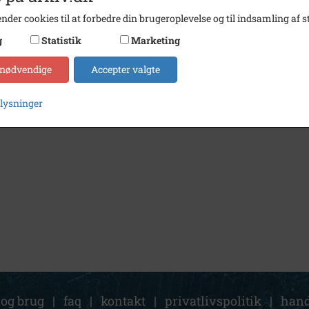
nder cookies til at forbedre din brugeroplevelse og til indsamling af st
g
Statistik
Marketing
 nødvendige
Accepter valgte
plysninger
 og brug
|
faq
|
kontakt
|
privatlivspolitik
|
hand