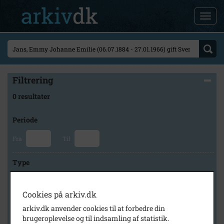
Filtrering
0 resultater
Periode
Fra
Til
Type
Cookies på arkiv.dk
Arkiv
arkiv.dk anvender cookies til at forbedre din
brugeroplevelse og til indsamling af statistik.
×
Historisk Arkiv Dragør