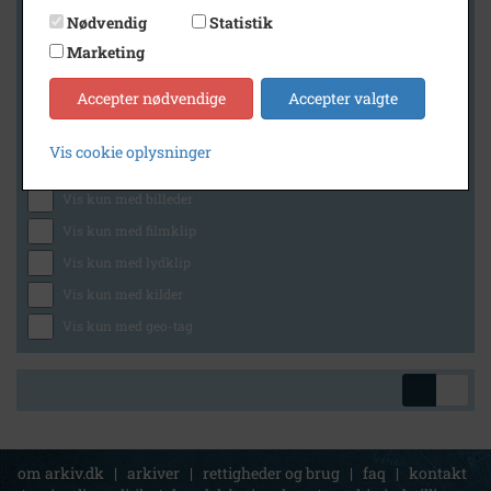
Nødvendig
Statistik
Marketing
Geografi
Accepter nødvendige
Accepter valgte
Vis cookie oplysninger
Generelt
Vis kun med billeder
Vis kun med filmklip
Vis kun med lydklip
Vis kun med kilder
Vis kun med geo-tag
om arkiv.dk
|
arkiver
|
rettigheder og brug
|
faq
|
kontakt