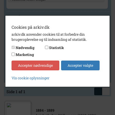
Geografi
Cookies på arkiv.dk
arkiv.dk anvender cookies til at forbedre din
Generelt
brugeroplevelse og til indsamling af statistik.
Vis kun med billeder
Nødvendig
Statistik
Vis kun med filmklip
Marketing
Vis kun med lydklip
Accepter nødvendige
Accepter valgte
Vis kun med kilder
Vis kun med geo-tag
Vis cookie oplysninger
Side 1 af 1
1884
- 1889