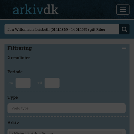
Filtrering
2 resultater
Periode
Fra
Til
Type
Arkiv
×
Historisk Arkiv Dragør