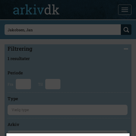
Filtrering
1 resultater
Periode
Fra
Til
Type
Arkiv
×
Vejrup Sognearkiv