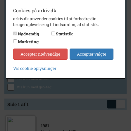
Cookies på arkiv.dk
arkiv.dk anvender cookies til at forbedre din
Geografi
brugeroplevelse og til indsamling af statistik.
Nødvendig
Statistik
Marketing
Generelt
Vis kun med billeder
Accepter nødvendige
Accepter valgte
Vis kun med filmklip
Vis cookie oplysninger
Vis kun med lydklip
Vis kun med kilder
Vis kun med geo-tag
Side 1 af 1
1981