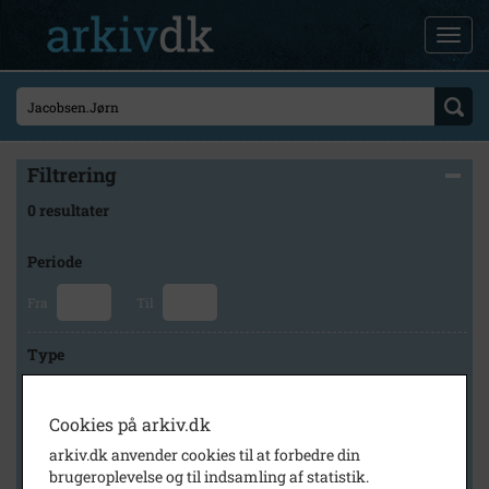
Filtrering
0 resultater
Periode
Fra
Til
Type
Cookies på arkiv.dk
Arkiv
arkiv.dk anvender cookies til at forbedre din
brugeroplevelse og til indsamling af statistik.
×
Høng Lokalhistoriske Arkiv