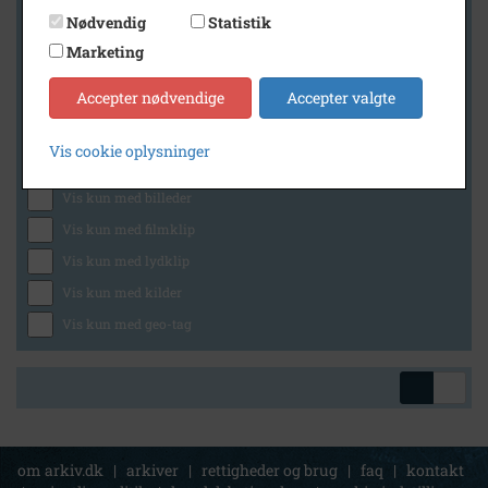
Nødvendig
Statistik
Marketing
Geografi
Accepter nødvendige
Accepter valgte
Vis cookie oplysninger
Generelt
Vis kun med billeder
Vis kun med filmklip
Vis kun med lydklip
Vis kun med kilder
Vis kun med geo-tag
om arkiv.dk
|
arkiver
|
rettigheder og brug
|
faq
|
kontakt