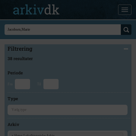
Filtrering
38 resultater
Periode
Fra
Til
Type
Arkiv
×
Høng Lokalhistoriske Arkiv