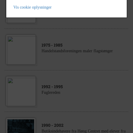
1917
- 1918
Vis cookie oplysninger
Familien Johannes Jacobsen
1975
- 1985
Handelstandsforeningen maler flagstænger
1992
- 1995
Fuglereden
1990
- 2002
Butiksindehavere fra Høng Centret med elever fra