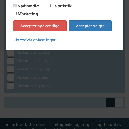
Nødvendig
Statistik
Marketing
Geografi
Accepter nødvendige
Accepter valgte
Vis cookie oplysninger
Generelt
Vis kun med billeder
Vis kun med filmklip
Vis kun med lydklip
Vis kun med kilder
Vis kun med geo-tag
om arkiv.dk
|
arkiver
|
rettigheder og brug
|
faq
|
kontakt