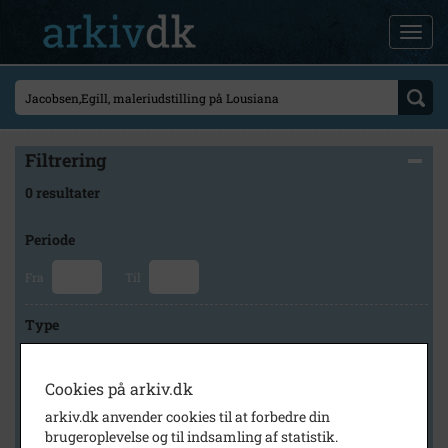
Filtrering
0 resultater
Periode
Fra
Til
Type
Cookies på arkiv.dk
Arkiv
arkiv.dk anvender cookies til at forbedre din
brugeroplevelse og til indsamling af statistik.
×
Lokalarkivet Alsønderup -Tjæreby