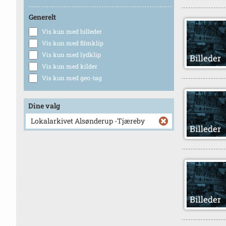
Generelt
Vis kun med billeder
Vis kun med filmklip
Vis kun med lydklip
Vis kun med kilder
Vis kun med geo-tag
Dine valg
Lokalarkivet Alsønderup -Tjæreby