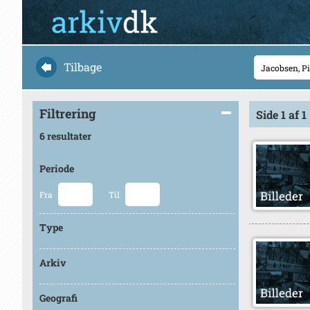
Tilbage
Filtrering
Side 1 af 1
6 resultater
Periode
Fra
Til
Type
Arkiv
Geografi