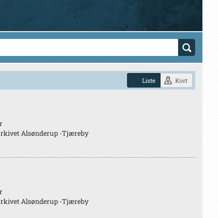
Liste
Kort
r
rkivet Alsønderup -Tjæreby
r
rkivet Alsønderup -Tjæreby