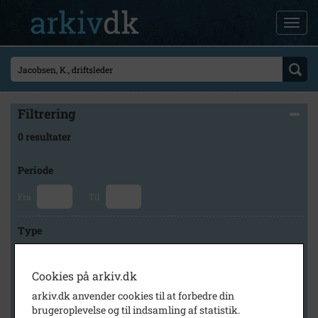
Filtrering
0 resultater
Periode
Fra
Til
Type
Cookies på arkiv.dk
Arkiv
arkiv.dk anvender cookies til at forbedre din
brugeroplevelse og til indsamling af statistik.
×
Lokalarkivet Alsønderup -Tjæreby