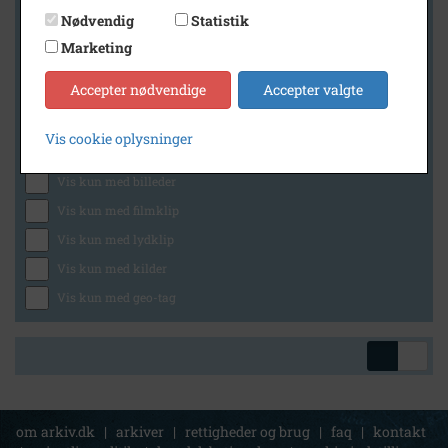
Nødvendig
Statistik
Marketing
Geografi
Accepter nødvendige
Accepter valgte
Vis cookie oplysninger
Generelt
Vis kun med billeder
Vis kun med filmklip
Vis kun med lydklip
Vis kun med kilder
Vis kun med geo-tag
om arkiv.dk
|
arkiver
|
rettigheder og brug
|
faq
|
kontakt