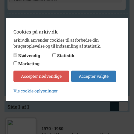
Geografi
Cookies på arkiv.dk
arkiv.dk anvender cookies til at forbedre din
Generelt
brugeroplevelse og til indsamling af statistik.
Vis kun med billeder
Nødvendig
Statistik
Vis kun med filmklip
Marketing
Vis kun med lydklip
Accepter nødvendige
Accepter valgte
Vis kun med kilder
Vis kun med geo-tag
Vis cookie oplysninger
Side 1 af 1
1970
- 1980