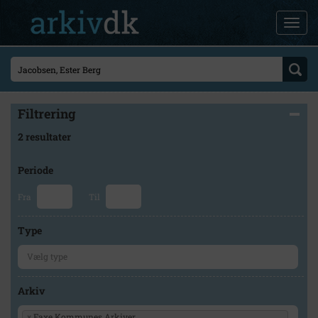
Filtrering
2 resultater
Periode
Fra
Til
Type
Arkiv
×
Faxe Kommunes Arkiver