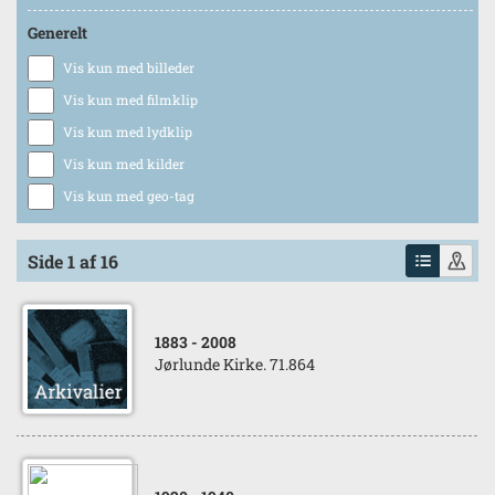
Generelt
Vis kun med billeder
Vis kun med filmklip
Vis kun med lydklip
Vis kun med kilder
Vis kun med geo-tag
Side 1 af 16
1883
- 2008
Jørlunde Kirke. 71.864