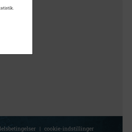
atistik.
elsbetingelser
|
cookie-indstillinger