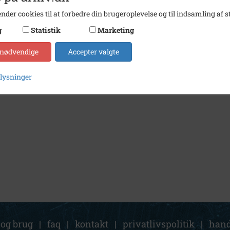
nder cookies til at forbedre din brugeroplevelse og til indsamling af st
g
Statistik
Marketing
 nødvendige
Accepter valgte
plysninger
 og brug
|
faq
|
kontakt
|
privatlivspolitik
|
hand