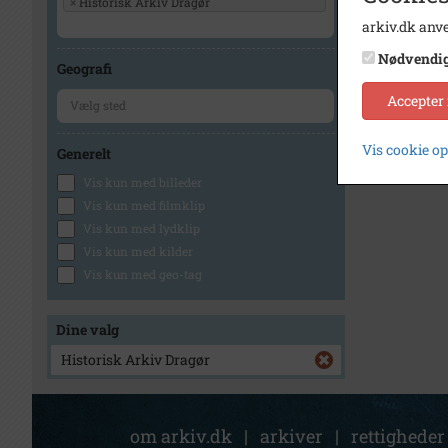
×
Historisk Arkiv Dragør
arkiv.dk anve
1
Nødvendi
Geografi
Accepter
Vis cookie o
Generelt
Vis kun med billeder
Vis kun med filmklip
Vis kun med lydklip
Vis kun med kilder
Vis kun med geo-tag
Dine valg
Historisk Arkiv Dragør
om arkiv.dk
|
arkiver
|
rettigheder