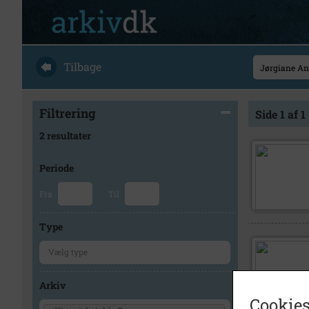
Tilbage
Filtrering
Side 1 af 1
2 resultater
Periode
Fra
Til
Type
Arkiv
Cookies