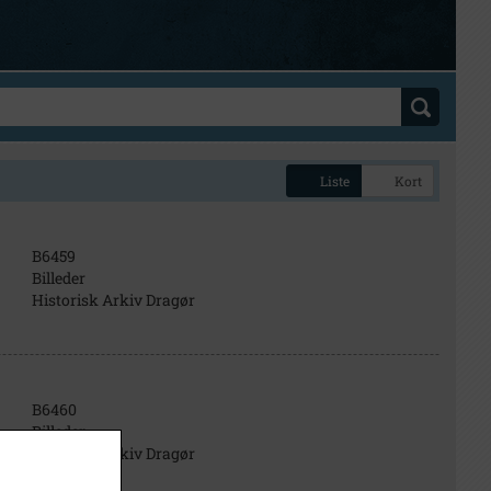
Liste
Kort
B6459
Billeder
Historisk Arkiv Dragør
B6460
Billeder
Historisk Arkiv Dragør