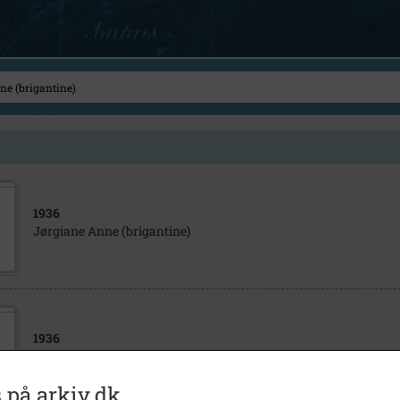
1936
Jørgiane Anne (brigantine)
1936
Jørgiane Anne (brigantine)
 på arkiv.dk