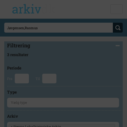
Filtrering
3 resultater
Periode
Fra
Til
Type
Arkiv
×
Stevns Lokalhistoriske Arkiv