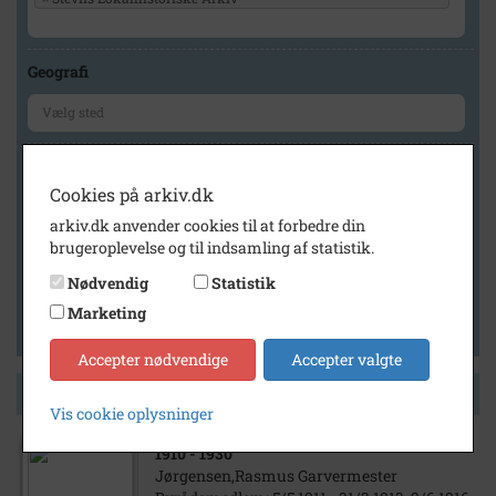
Geografi
Generelt
Cookies på arkiv.dk
Vis kun med billeder
arkiv.dk anvender cookies til at forbedre din
Vis kun med filmklip
brugeroplevelse og til indsamling af statistik.
Vis kun med lydklip
Nødvendig
Statistik
Vis kun med kilder
Marketing
Vis kun med geo-tag
Accepter nødvendige
Accepter valgte
Side 1 af 1
Vis cookie oplysninger
1910
- 1930
Jørgensen,Rasmus Garvermester