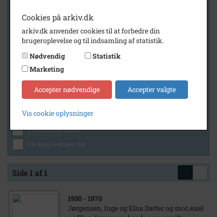
Cookies på arkiv.dk
arkiv.dk anvender cookies til at forbedre din
Geografi
brugeroplevelse og til indsamling af statistik.
Nødvendig
Statistik
Marketing
Generelt
Vis kun med billeder
Accepter nødvendige
Accepter valgte
Vis kun med filmklip
Vis cookie oplysninger
Vis kun med lydklip
Vis kun med kilder
Vis kun med geo-tag
Side 1 af 1
1950
- 1970
Jørgensen, Inge og Elna Datter og mor.Axel