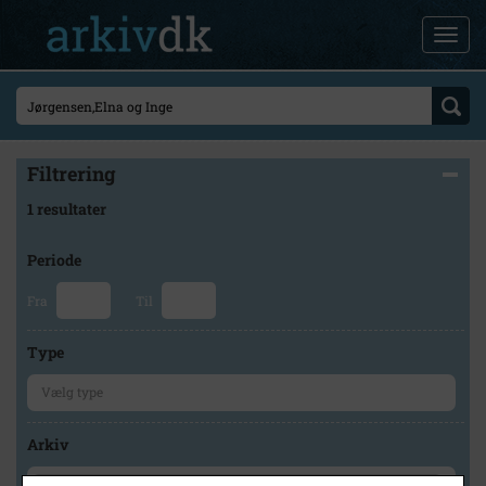
Filtrering
1 resultater
Periode
Fra
Til
Type
Arkiv
×
Stevns Lokalhistoriske Arkiv