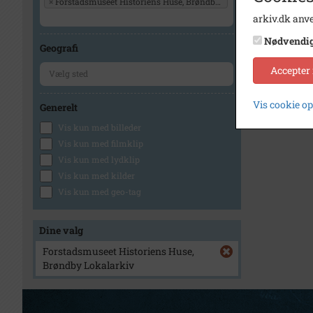
×
Forstadsmuseet Historiens Huse, Brøndby Lokalarkiv
arkiv.dk anve
Nødvendi
Geografi
Accepter
Vis cookie o
Generelt
Vis kun med billeder
Vis kun med filmklip
Vis kun med lydklip
Vis kun med kilder
Vis kun med geo-tag
Dine valg
Forstadsmuseet Historiens Huse,
Brøndby Lokalarkiv