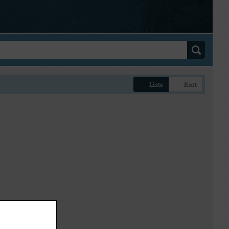
Liste
Kort