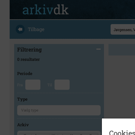
Tilbage
Filtrering
0 resultater
Periode
Fra
Til
Type
Arkiv
Cookies