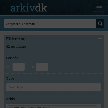
Filtrering
42 resultater
Periode
Fra
Til
Type
Arkiv
×
Høng Lokalhistoriske Arkiv