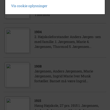
kvinder. 2. Jørgensen, Anders 3. Jørgensen,
Vis cookie oplysninger
Marie 8. Jørgensen, Anna 9. Jørgensen,
Thormod
1904
2. Højskoleforstander Anders Jørgen- sen
med familie. 1. Jørgensen, Marie 4.
Jørgensen, Thormod 5. Jørgensen...
1908
Jørgensen, Anders Jørgensen, Marie
Jørgensen, Ingrid Marie Iver Munk
fortæller. Barnet må være Ingrid...
1915
Høng Højskole, 27 prs. 1915 1. Jørgensen,