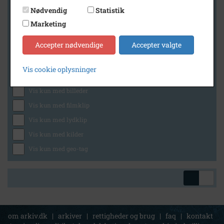
Nødvendig
Statistik
Marketing
Geografi
Accepter nødvendige
Accepter valgte
Vis cookie oplysninger
Generelt
Vis kun med billeder
Vis kun med filmklip
Vis kun med lydklip
Vis kun med kilder
Vis kun med geo-tag
om arkiv.dk
|
arkiver
|
rettigheder og brug
|
faq
|
kontakt