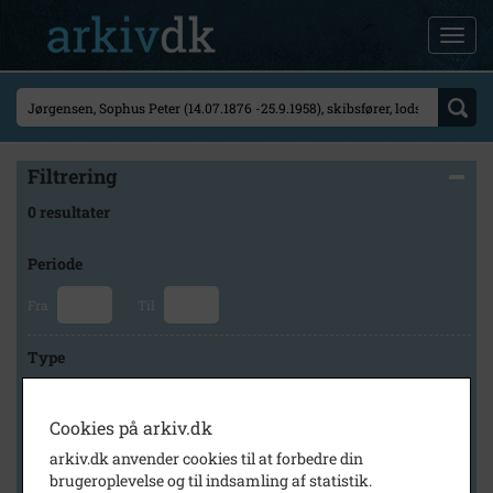
Filtrering
0 resultater
Periode
Fra
Til
Type
Cookies på arkiv.dk
Arkiv
arkiv.dk anvender cookies til at forbedre din
brugeroplevelse og til indsamling af statistik.
×
Historisk Arkiv Dragør