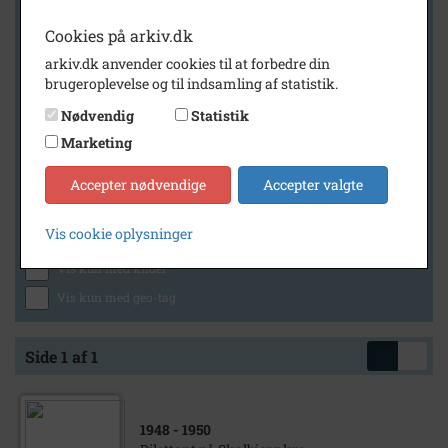
Cookies på arkiv.dk
arkiv.dk anvender cookies til at forbedre din
Geografi
brugeroplevelse og til indsamling af statistik.
Nødvendig
Statistik
Marketing
Generelt
Vis kun med billeder
Accepter nødvendige
Accepter valgte
Vis kun med filmklip
Vis cookie oplysninger
Vis kun med lydklip
Vis kun med kilder
Vis kun med geo-tag
Side 1 af 1
1948
- 1950