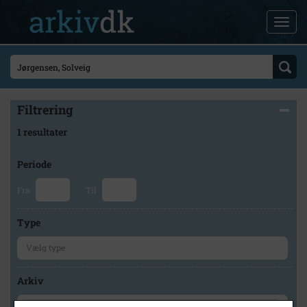
Filtrering
1 resultater
Periode
Fra
Til
Type
Arkiv
×
Vissenbjerg Lokalhistoriske Arkiv