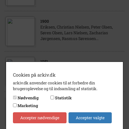
1900
Eriksen, Christian Nielsen, Peter Olsen,
Søren Olsen, Lars Nielsen, Zacharias
Jørgensen, Rasmus Sørensen...
1951
Gierslev,Løve, Mindelunden. Mindesten
over Anders Jørgensen. Anders Jørgensen,
Cookies på arkiv.dk
der stammer fra et beskedent...
arkiv.dk anvender cookies til at forbedre din
brugeroplevelse og til indsamling af statistik.
Nødvendig
Statistik
Marketing
1988
Gymnastikopvisning i Hønghallen i 1988
Accepter nødvendige
Accepter valgte