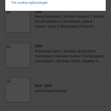
Vis cookie oplysninger
1956
Høng Realskole 1. Krohn, Rasmus 2. Møller,
Knud Palludan 3. Kristensen, Alex 4.
Larsen, Vagn 5. Martensen, Frantz 6...
1930
Folkedans Løve 1. Hansen, Knud Hjort,
Toelstang 2. Hansen, Gustav, Tunbjerggård,
Løve Mark 3. Madsen, Peder, Slagelse 4...
1915
- 1925
Løve Brugsforening