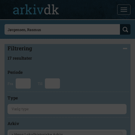
Filtrering
17 resultater
Periode
Fra
Til
Type
Arkiv
×
Høng Lokalhistoriske Arkiv