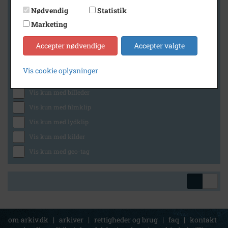
Nødvendig
Statistik
Marketing
Geografi
Accepter nødvendige
Accepter valgte
Vis cookie oplysninger
Generelt
Vis kun med billeder
Vis kun med filmklip
Vis kun med lydklip
Vis kun med kilder
Vis kun med geo-tag
om arkiv.dk
|
arkiver
|
rettigheder og brug
|
faq
|
kontakt