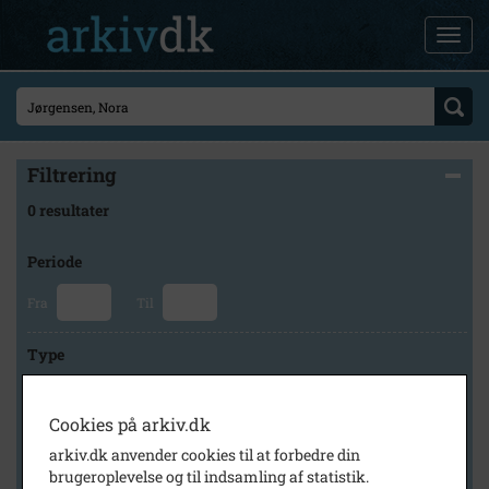
Filtrering
0 resultater
Periode
Fra
Til
Type
Cookies på arkiv.dk
Arkiv
arkiv.dk anvender cookies til at forbedre din
brugeroplevelse og til indsamling af statistik.
×
Faxe Kommunes Arkiver