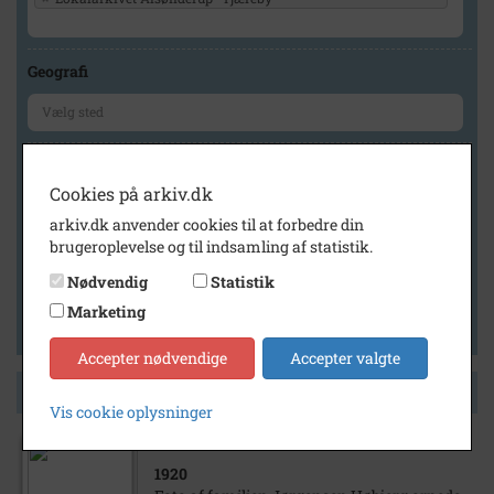
Geografi
Generelt
Cookies på arkiv.dk
Vis kun med billeder
arkiv.dk anvender cookies til at forbedre din
Vis kun med filmklip
brugeroplevelse og til indsamling af statistik.
Vis kun med lydklip
Nødvendig
Statistik
Vis kun med kilder
Marketing
Vis kun med geo-tag
Accepter nødvendige
Accepter valgte
Side 1 af 1
Vis cookie oplysninger
1920