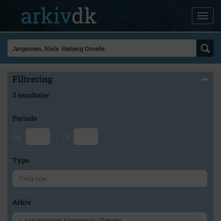
Filtrering
3 resultater
Periode
Fra
Til
Type
Arkiv
×
Lokalarkivet Alsønderup -Tjæreby