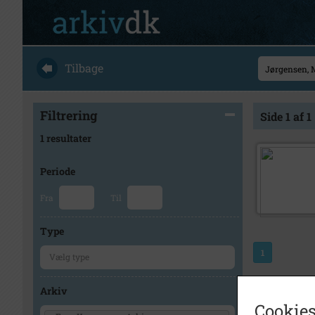
Tilbage
Filtrering
Side 1 af 1
1 resultater
Periode
Fra
Til
Type
1
Arkiv
Cookies