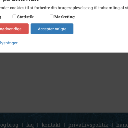
nder cookies til at forbedre din brugeroplevelse og til indsamling af st
g
Statistik
Marketing
 nødvendige
Accepter valgte
plysninger
 og brug
|
faq
|
kontakt
|
privatlivspolitik
|
hand