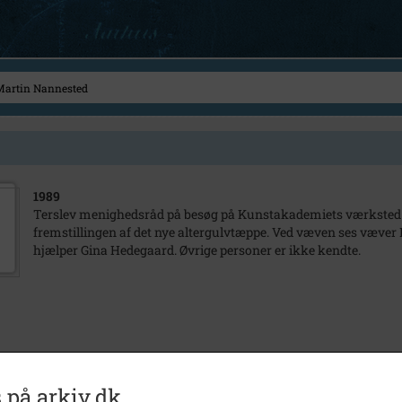
1989
Terslev menighedsråd på besøg på Kunstakademiets værksted i 
fremstillingen af det nye altergulvtæppe. Ved væven ses væve
hjælper Gina Hedegaard. Øvrige personer er ikke kendte.
 på arkiv.dk