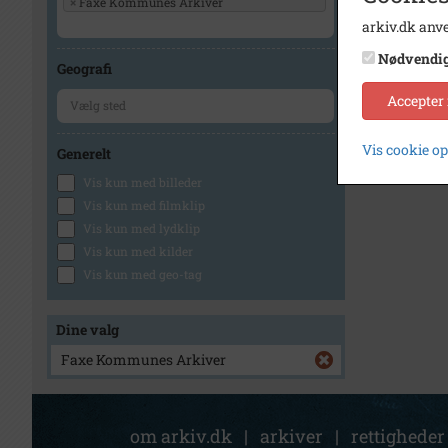
×
Faxe Kommunes Arkiver
arkiv.dk anve
Nødvendi
Geografi
Accepter
Vis cookie o
Generelt
Vis kun med billeder
Vis kun med filmklip
Vis kun med lydklip
Vis kun med kilder
Vis kun med geo-tag
Dine valg
Faxe Kommunes Arkiver
om arkiv.dk
|
arkiver
|
rettigheder