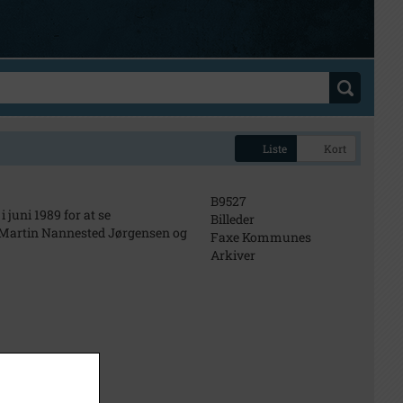
Liste
Kort
B9527
juni 1989 for at se
Billeder
r Martin Nannested Jørgensen og
Faxe Kommunes
Arkiver