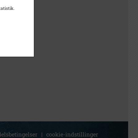
atistik.
elsbetingelser
|
cookie-indstillinger